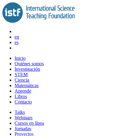
Saltar
al
contenido
en
es
Inicio
Quiénes somos
Investigación
STEM
Ciencia
Matemáticas
Aprende
Libros
Contacto
Talks
Webinars
Cursos en línea
Jornadas
Proyectos