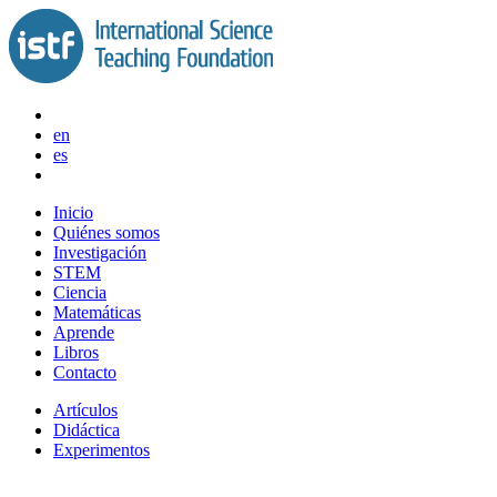
Saltar
al
contenido
en
es
Inicio
Quiénes somos
Investigación
STEM
Ciencia
Matemáticas
Aprende
Libros
Contacto
Artículos
Didáctica
Experimentos