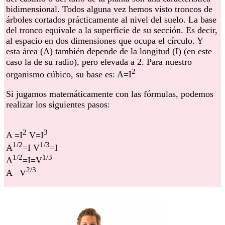
bidimensional. Todos alguna vez hemos visto troncos de
árboles cortados prácticamente al nivel del suelo. La base
del tronco equivale a la superficie de su sección. Es decir,
al espacio en dos dimensiones que ocupa el círculo. Y
esta área (A) también depende de la longitud (I) (en este
caso la de su radio), pero elevada a 2. Para nuestro
2
organismo cúbico, su base es: A=I
Si jugamos matemáticamente con las fórmulas, podemos
realizar los siguientes pasos:
2
3
A =I
V=I
1/2
1/3
A
=I V
=I
1/2
1/3
A
=I=V
2/3
A =V