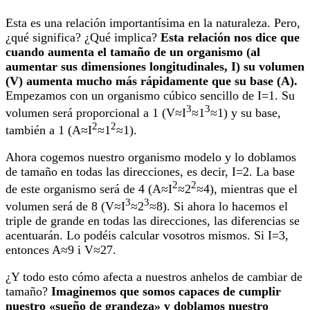
Esta es una relación importantísima en la naturaleza. Pero,
¿qué significa? ¿Qué implica?
Esta relación nos dice que
cuando aumenta el tamaño de un organismo (al
aumentar sus dimensiones longitudinales, I) su volumen
(V) aumenta mucho más rápidamente que su base (A).
Empezamos con un organismo cúbico sencillo de I=1. Su
3
3
volumen será proporcional a 1 (V≈I
≈1
≈1) y su base,
2
2
también a 1 (A≈I
≈1
≈1).
Ahora cogemos nuestro organismo modelo y lo doblamos
de tamaño en todas las direcciones, es decir, I=2. La base
2
2
de este organismo será de 4 (A≈I
≈2
≈4), mientras que el
3
3
volumen será de 8 (V≈I
≈2
≈8). Si ahora lo hacemos el
triple de grande en todas las direcciones, las diferencias se
acentuarán. Lo podéis calcular vosotros mismos. Si I=3,
entonces A≈9 i V≈27.
¿Y todo esto cómo afecta a nuestros anhelos de cambiar de
tamaño?
Imaginemos que somos capaces de cumplir
nuestro «sueño de grandeza» y doblamos nuestro