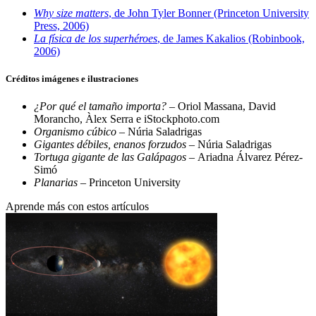
Why size matters
, de John Tyler Bonner (Princeton University
Press, 2006)
La física de los superhéroes
, de James Kakalios (Robinbook,
2006)
Créditos imágenes e ilustraciones
¿Por qué el tamaño importa?
– Oriol Massana, David
Morancho, Àlex Serra e iStockphoto.com
Organismo cúbico
– Núria Saladrigas
Gigantes débiles, enanos forzudos
– Núria Saladrigas
Tortuga gigante de las Galápagos –
Ariadna Álvarez Pérez-
Simó
Planarias
– Princeton University
Aprende más con estos artículos