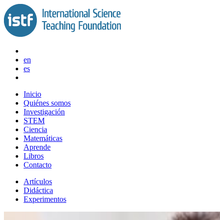
Saltar
al
contenido
en
es
Inicio
Quiénes somos
Investigación
STEM
Ciencia
Matemáticas
Aprende
Libros
Contacto
Artículos
Didáctica
Experimentos