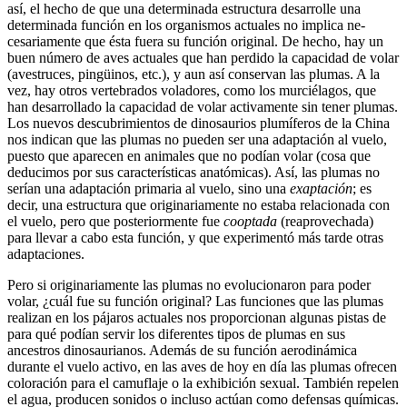
así, el hecho de que una determinada estructura desarrolle una
determinada función en los organismos actuales no implica ne­
cesariamente que ésta fuera su función original. De hecho, hay un
buen número de aves actuales que han perdido la ca­pacidad de volar
(avestruces, pingüinos, etc.), y aun así conservan las plumas. A la
vez, hay otros vertebrados voladores, como los murciélagos, que
han desarro­llado la capacidad de volar activamente sin tener plumas.
Los nuevos descubri­mientos de dinosaurios plumíferos de la China
nos indican que las plumas no pueden ser una adaptación al vuelo,
puesto que aparecen en animales que no podían volar (cosa que
deducimos por sus características anatómicas). Así, las plumas no
serían una adaptación pri­maria al vuelo, sino una
exaptación
; es
decir, una estructura que originariamen­te no estaba relacionada con
el vuelo, pero que posteriormente fue
cooptada
(reaprovechada)
para llevar a cabo esta función, y que experimentó más tarde otras
adaptaciones.
Pero si originariamente las plumas no evolucionaron para poder
volar, ¿cuál fue su función original? Las funciones que las plumas
realizan en los pájaros actuales nos proporcionan algunas pistas de
para qué podían servir los diferentes tipos de plumas en sus
ancestros dinosaurianos. Además de su función aerodinámica
durante el vuelo activo, en las aves de hoy en día las plumas ofrecen
coloración para el camuflaje o la exhibición sexual. También repelen
el agua, producen sonidos o incluso actúan como defensas químicas.