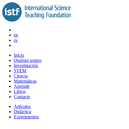
Saltar
al
contenido
en
es
Inicio
Quiénes somos
Investigación
STEM
Ciencia
Matemáticas
Aprende
Libros
Contacto
Artículos
Didáctica
Experimentos