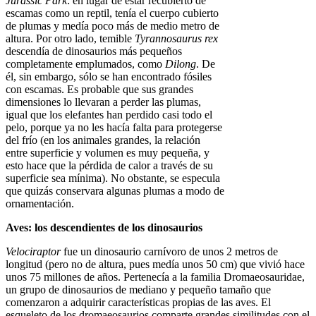
Jurassic
Park
: en lugar de estar recubierto de
escamas como un reptil, tenía el cuerpo cubierto
de plumas y medía poco más de medio metro de
altura. Por otro lado, temible
Tyrannosaurus
rex
descendía de dinosaurios más pequeños
completamente emplumados, como
Dilong
. De
él, sin embar­go, sólo se han encontrado fósiles
con esca­mas. Es probable que sus grandes
dimensio­nes lo llevaran a perder las plumas,
igual que los elefantes han perdido casi todo el
pelo, porque ya no les hacía falta para protegerse
del frío (en los animales grandes, la relación
entre superficie y volumen es muy pequeña, y
esto hace que la pérdida de calor a través de su
superficie sea mínima). No obstante, se especula
que quizás conservara algunas plumas a modo de
ornamentación.
Aves: los descendientes de los dinosaurios
Velociraptor
fue un dinosaurio carnívoro de unos 2 metros de
longitud (pero no de altura, pues medía unos 50 cm) que vivió hace
unos 75 millones de años. Pertenecía a la familia Dromaeosauridae,
un grupo de dinosaurios de mediano y pequeño tamaño que
comenzaron a adquirir características propias de las aves. El
esqueleto de los dromaeosaurios com­parte grandes similitudes con el