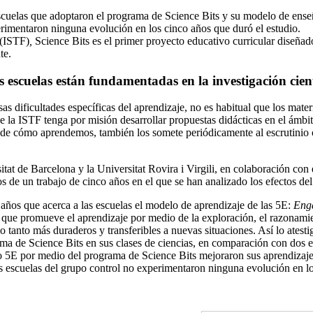
 escuelas que adoptaron el programa de Science Bits y su modelo de ens
erimentaron ninguna evolución en los cinco años que duró el estudio.
 (ISTF)
,
Science Bits es el primer proyecto educativo curricular diseñad
te.
s escuelas están fundamentadas en la investigación cien
 dificultades específicas del aprendizaje, no es habitual que los mater
que la ISTF tenga por misión desarrollar propuestas didácticas en el ámbi
de cómo aprendemos, también los somete periódicamente al escrutinio cie
tat de Barcelona y la Universitat Rovira i Virgili, en colaboración con 
s de un trabajo de cinco años en el que se han analizado los efectos de
 años que acerca a las escuelas el modelo de aprendizaje de las 5E:
Enga
e promueve el aprendizaje por medio de la exploración, el razonamient
tanto más duraderos y transferibles a nuevas situaciones. Así lo atestig
stema de Science Bits en sus clases de ciencias, en comparación con do
lo 5E por medio del programa de Science Bits mejoraron sus aprendizajes
as escuelas del grupo control no experimentaron ninguna evolución en lo