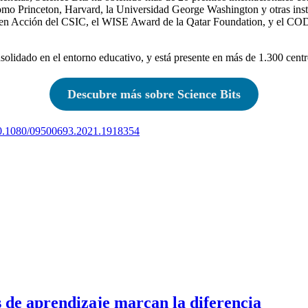
como Princeton, Harvard, la Universidad George Washington y otras ins
en Acción del CSIC, el WISE Award de la Qatar Foundation, y el CODi
solidado en el entorno educativo, y está presente en más de 1.300 cen
Descubre más sobre Science Bits
/10.1080/09500693.2021.1918354
s de aprendizaje marcan la diferencia