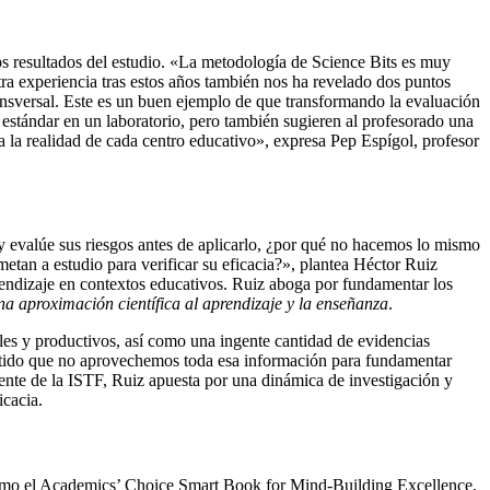
os resultados del estudio. «La metodología de Science Bits es muy
tra experiencia tras estos años también nos ha revelado dos puntos
ansversal. Este es un buen ejemplo de que transformando la evaluación
 estándar en un laboratorio, pero también sugieren al profesorado una
 a la realidad de cada centro educativo», expresa Pep Espígol, profesor
d y evalúe sus riesgos antes de aplicarlo, ¿por qué no hacemos lo mismo
etan a estudio para verificar su eficacia?», plantea Héctor Ruiz
prendizaje en contextos educativos. Ruiz aboga por fundamentar los
aproximación científica al aprendizaje y la enseñanza
.
les y productivos, así como una ingente cantidad de evidencias
sentido que no aprovechemos toda esa información para fundamentar
ente de la ISTF, Ruiz apuesta por una dinámica de investigación y
icacia.
s como el Academics’ Choice Smart Book for Mind-Building Excellence,