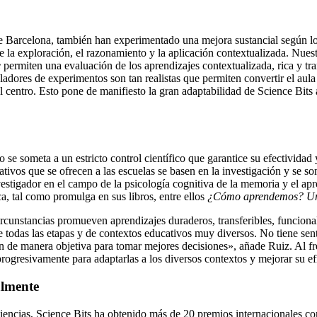
 de Barcelona, también han experimentado una mejora sustancial según l
e la exploración, el razonamiento y la aplicación contextualizada. Nues
e
permiten una evaluación de los aprendizajes contextualizada, rica y tr
ladores de experimentos son tan realistas que permiten convertir el aula
el centro. Esto pone de manifiesto la gran adaptabilidad de Science Bits
 se someta a un estricto control científico que garantice su efectivida
vos que se ofrecen a las escuelas se basen en la investigación y se som
vestigador en el campo de la psicología cognitiva de la memoria y el a
a, tal como promulga en sus libros, entre ellos
¿Cómo aprendemos? Una 
cunstancias promueven aprendizajes duraderos, transferibles, funciona
de todas las etapas y de contextos educativos muy diversos. No tiene 
n de manera objetiva para tomar mejores decisiones», añade Ruiz. Al fr
rogresivamente para adaptarlas a los diversos contextos y mejorar su ef
almente
s ciencias, Science Bits ha obtenido más de 20 premios internacionale