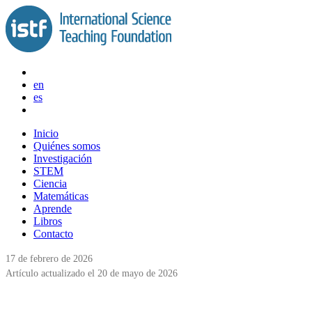
Saltar
al
contenido
en
es
Inicio
Quiénes somos
Investigación
STEM
Ciencia
Matemáticas
Aprende
Libros
Contacto
17 de febrero de 2026
Artículo actualizado el 20 de mayo de 2026