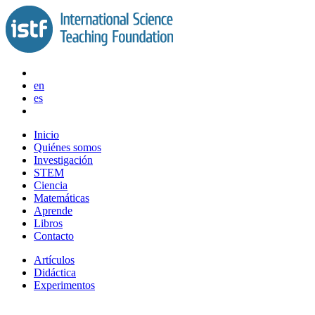
Saltar
al
contenido
en
es
Inicio
Quiénes somos
Investigación
STEM
Ciencia
Matemáticas
Aprende
Libros
Contacto
Artículos
Didáctica
Experimentos